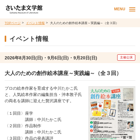
MENU
TOPページ
イベント情報
大人のための創作絵本講座～実践編～（全３回）
イベント情報
2026年8月30日(日) ･ 9月6日(日) ･ 9月20日(日)
主催公演
大人のための創作絵本講座～実践編～（全３回）
プロの絵本作家を育成する中川たかこ氏
と、人気絵本作家の編集担当・沖本敦子氏
の両名を講師に迎えた贅沢講座です。
〈１回目〉座学
講師：中川たかこ氏
〈２回目〉作品制作
講師：中川たかこ氏
〈３回目〉作品の発表講評