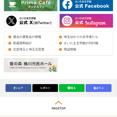
過去の展覧会の情報
埼玉ゆかりの文学者たち
収蔵資料紹介
さいたま文学館の刊行物
文芸埼玉と埼玉文芸賞
周辺情報
シェア
ポスト
送る
はてぶ
PAGETOP