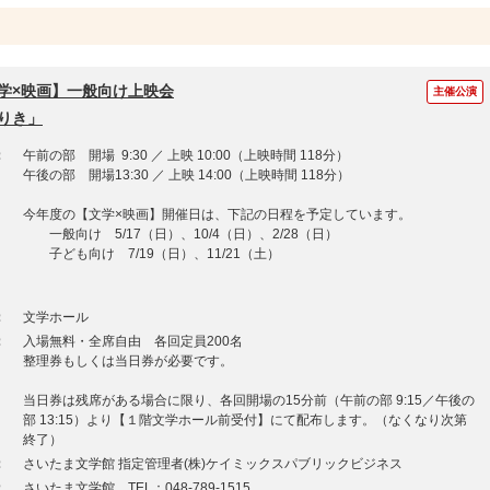
学×映画】一般向け上映会
主催公演
りき」
：
午前の部 開場 9:30 ／ 上映 10:00（上映時間 118分）
午後の部 開場13:30 ／ 上映 14:00（上映時間 118分）
今年度の【文学×映画】開催日は、下記の日程を予定しています。
一般向け 5/17（日）、10/4（日）、2/28（日）
子ども向け 7/19（日）、11/21（土）
：
文学ホール
：
入場無料・全席自由 各回定員200名
整理券もしくは当日券が必要です。
当日券は残席がある場合に限り、各回開場の15分前（午前の部 9:15／午後の
部 13:15）より【１階文学ホール前受付】にて配布します。（なくなり次第
終了）
：
さいたま文学館 指定管理者(株)ケイミックスパブリックビジネス
：
さいたま文学館 TEL：048-789-1515