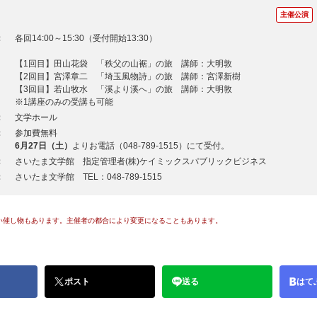
主催公演
：
各回14:00～15:30（受付開始13:30）
【1回目】田山花袋 「秩父の山裾」の旅 講師：大明敦
【2回目】宮澤章二 「埼玉風物詩」の旅 講師：宮澤新樹
【3回目】若山牧水 「溪より溪へ」の旅 講師：大明敦
※1講座のみの受講も可能
：
文学ホール
：
参加費無料
6月27日（土）
よりお電話（048-789-1515）にて受付。
：
さいたま文学館 指定管理者(株)ケイミックスパブリックビジネス
：
さいたま文学館 TEL：048-789-1515
い催し物もあります。主催者の都合により変更になることもあります。
ポスト
送る
はて