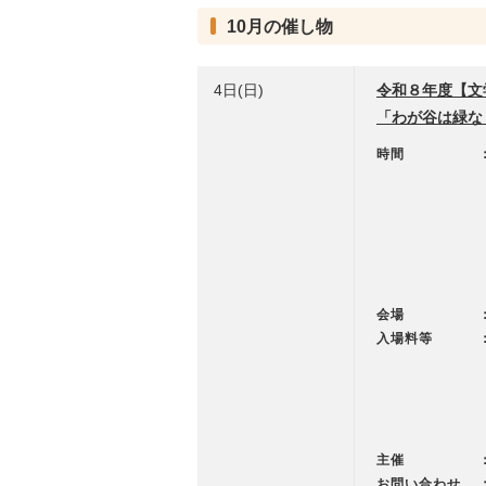
10月の催し物
4日(日)
令和８年度【文
「わが谷は緑な
時間
会場
入場料等
主催
お問い合わせ