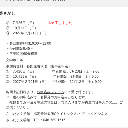
答さがし
：
① 7月26日（日）
※終了しました
② 10月11日（日）
③ 2027年 2月21日（日）
・各回開催時間10:00～12:00
・受付開始9:45～
・所要時間60分程度
：
文学ホール
：
参加費無料・各回先着30名（要事前申込）
① 7月26日（日） 申込開始：5月23日（土）9:00
② 10月11日（日） 申込開始：8月8日（土）9:00
③ 2027年 2月21日（日） 申込開始：12月12日（土）9:00
各回上記日程より、
お申込みフォーム
にて受け付けます。
※一度のお申込みで一名様分のお申込みとなります。
複数名でお申込み希望の場合は、恐れ入りますが再度内容を入力の上、ご
送信ください。
：
さいたま文学館 指定管理者(株)ケイミックスパブリックビジネス
：
さいたま文学館 TEL：048-789-1515