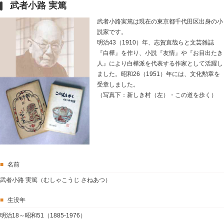
武者小路 実篤
武者小路実篤は現在の東京都千代田区出身の小
説家です。
明治43（1910）年、志賀直哉らと文芸雑誌
『白樺』を作り、小説『友情』や『お目出たき
人』により白樺派を代表する作家として活躍し
ました。昭和26（1951）年には、文化勲章を
受章しました。
（写真下：新しき村（左）・この道を歩く）
■
名前
武者小路 実篤（むしゃこうじ さねあつ）
■
生没年
明治18～昭和51（1885-1976）