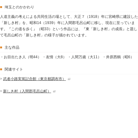
■
埼玉とのかかわり
人道主義の考えによる共同生活の場として、大正７（1918）年に宮崎県に建設した
「新しき村」を、昭和14（1939）年に入間郡毛呂山町に移し、現在に至っていま
す。『この道を歩く』（昭33）という作品には、『東「新しき村」の成長』と題し
て毛呂山町の「新しき村」の様子が描かれています。
■
主な作品
・お目出たき人（明44） ・友情（大8） ・人間万歳（大11） ・井原西鶴（昭6）
■
関連サイト
武者小路実篤記念館（東京都調布市）
新しき村（入間郡毛呂山町）